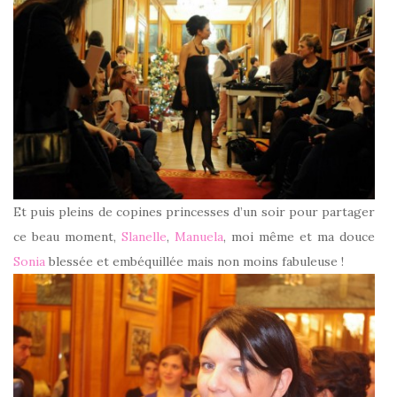
Et puis pleins de copines princesses d’un soir pour partager
ce beau moment,
Slanelle
,
Manuela
, moi même et ma douce
Sonia
blessée et embéquillée mais non moins fabuleuse !