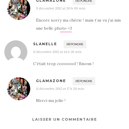
GLAMAZONE
RÉPONDRE
9 décembre 2012 at 20 h 09 min
Encore sorry ma chérie ! mais t’as vu j’ai mis
une belle photo <3
SLANELLE
RÉPONDRE
11 décembre 2012 at 14 h 26 min
C’était trop cooooool ! Bisous !
GLAMAZONE
RÉPONDRE
11 décembre 2012 at 17 h 20 min
Merci ma jolie !
LAISSER UN COMMENTAIRE