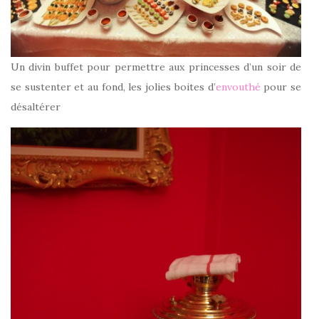
Un divin buffet pour permettre aux princesses d’un soir de
se sustenter et au fond, les jolies boites d’
envouthé
pour se
désaltérer