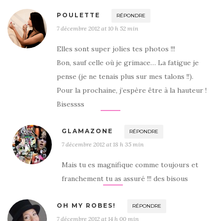
POULETTE
RÉPONDRE
7 décembre 2012 at 10 h 52 min
Elles sont super jolies tes photos !!!
Bon, sauf celle où je grimace… La fatigue je
pense (je ne tenais plus sur mes talons !!).
Pour la prochaine, j’espère être à la hauteur !
Bisessss
GLAMAZONE
RÉPONDRE
7 décembre 2012 at 18 h 35 min
Mais tu es magnifique comme toujours et
franchement tu as assuré !!! des bisous
OH MY ROBES!
RÉPONDRE
7 décembre 2012 at 14 h 00 min