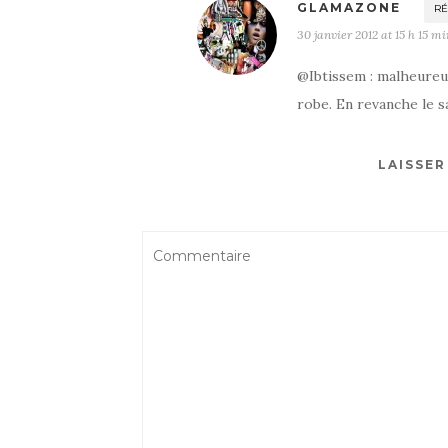
GLAMAZONE
R
30 janvier 2012 at 15 h 15 mi
@Ibtissem : malheureus
robe. En revanche le s
LAISSE