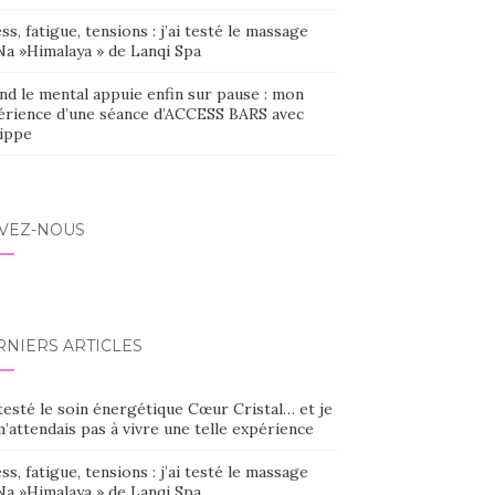
ss, fatigue, tensions : j’ai testé le massage
Na »Himalaya » de Lanqi Spa
nd le mental appuie enfin sur pause : mon
érience d’une séance d’ACCESS BARS avec
lippe
IVEZ-NOUS
RNIERS ARTICLES
 testé le soin énergétique Cœur Cristal… et je
’attendais pas à vivre une telle expérience
ss, fatigue, tensions : j’ai testé le massage
Na »Himalaya » de Lanqi Spa