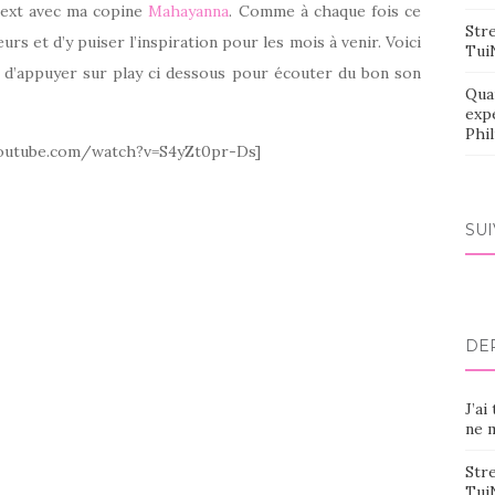
next avec ma copine
Mahayanna
. Comme à chaque fois ce
Stre
rs et d’y puiser l’inspiration pour les mois à venir. Voici
Tui
 d’appuyer sur play ci dessous pour écouter du bon son
Qua
exp
Phi
outube.com/watch?v=S4yZt0pr-Ds]
SU
DE
J’ai
ne m
Stre
Tui