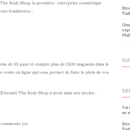
ns The Body Shop, la première entreprise cosmétique
Stre
urs fondatrices :
Tui
Qua
exp
Phi
SU
lus de 65 pays et compte plus de 2500 magasins dans le
e vente en ligne qui vous permet de faire le plein de vos
DE
S beauté The Body Shop à avoir dans ses tiroirs…
J’ai
ne m
 comments yet
Stre
Tui