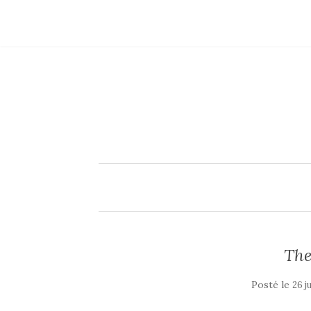
The
Posté le
26 ju