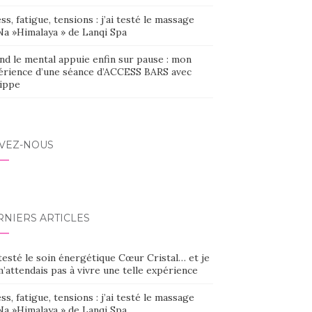
ss, fatigue, tensions : j’ai testé le massage
Na »Himalaya » de Lanqi Spa
nd le mental appuie enfin sur pause : mon
érience d’une séance d’ACCESS BARS avec
lippe
IVEZ-NOUS
RNIERS ARTICLES
 testé le soin énergétique Cœur Cristal… et je
’attendais pas à vivre une telle expérience
ss, fatigue, tensions : j’ai testé le massage
Na »Himalaya » de Lanqi Spa