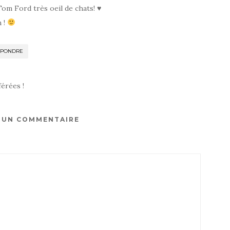
Tom Ford très oeil de chats! ♥
n !
ÉPONDRE
érées !
R UN COMMENTAIRE