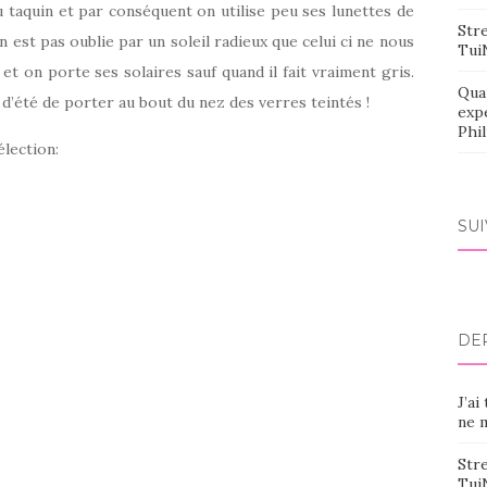
eu taquin et par conséquent on utilise peu ses lunettes de
Stre
 est pas oublie par un soleil radieux que celui ci ne nous
Tui
et on porte ses solaires sauf quand il fait vraiment gris.
Qua
d’été de porter au bout du nez des verres teintés !
exp
Phi
élection:
SU
DE
J’ai
ne m
Stre
Tui