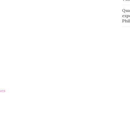
Qua
exp
Phi
ses