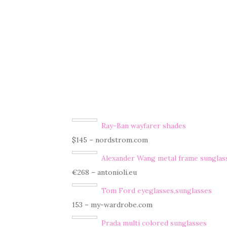
Ray-Ban wayfarer shades
$145 – nordstrom.com
Alexander Wang metal frame sunglas
€268 – antonioli.eu
Tom Ford eyeglasses,sunglasses
153 – my-wardrobe.com
Prada multi colored sunglasses