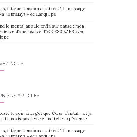
ss, fatigue, tensions : j’ai testé le massage
Na »Himalaya » de Lanqi Spa
nd le mental appuie enfin sur pause : mon
érience d’une séance d’ACCESS BARS avec
lippe
IVEZ-NOUS
RNIERS ARTICLES
 testé le soin énergétique Cœur Cristal… et je
’attendais pas à vivre une telle expérience
ss, fatigue, tensions : j’ai testé le massage
Na »Himalaya » de Lanqi Spa