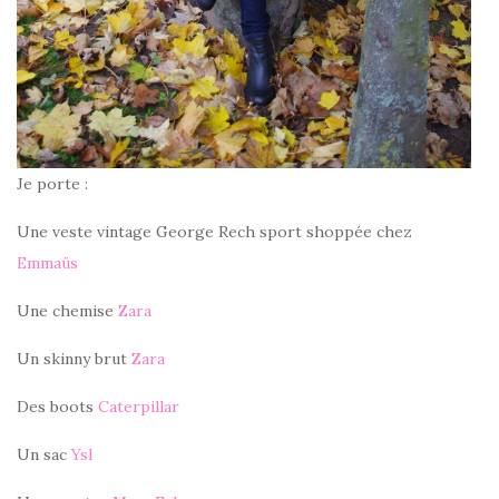
Je porte :
Une veste vintage George Rech sport shoppée chez
Emmaüs
Une chemise
Zara
Un skinny brut
Zara
Des boots
Caterpillar
Un sac
Ysl