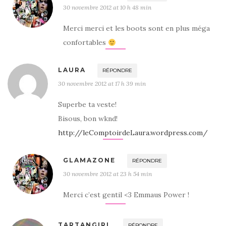
30 novembre 2012 at 10 h 48 min
Merci merci et les boots sont en plus méga
confortables
LAURA
RÉPONDRE
30 novembre 2012 at 17 h 39 min
Superbe ta veste!
Bisous, bon wknd!
http://leComptoirdeLaura.wordpress.com/
GLAMAZONE
RÉPONDRE
30 novembre 2012 at 23 h 54 min
Merci c’est gentil <3 Emmaus Power !
TARTANGIRL
RÉPONDRE