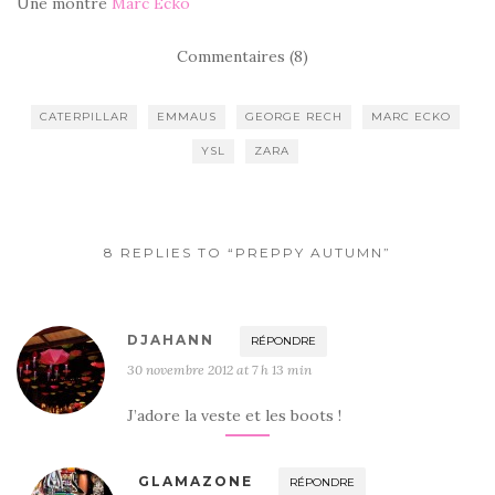
Une montre
Marc Ecko
Commentaires (8)
CATERPILLAR
EMMAUS
GEORGE RECH
MARC ECKO
YSL
ZARA
8 REPLIES TO “PREPPY AUTUMN”
DJAHANN
RÉPONDRE
30 novembre 2012 at 7 h 13 min
J’adore la veste et les boots !
GLAMAZONE
RÉPONDRE