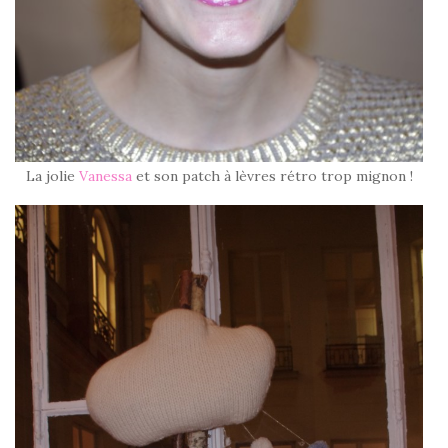
La jolie
Vanessa
et son patch à lèvres rétro trop mignon !