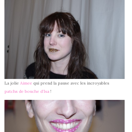
La jolie
Aimee
qui prend la pause avec les incroyables
patchs de bouche d’
Isa
!