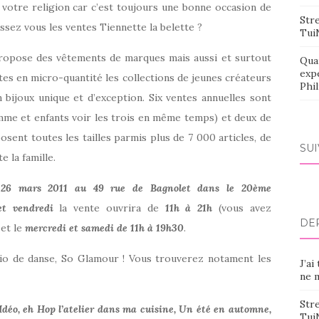
 votre religion car c’est toujours une bonne occasion de
Stre
ssez vous les ventes Tiennette la belette ?
Tui
propose des vêtements de marques mais aussi et surtout
Qua
exp
es en micro-quantité les collections de jeunes créateurs
Phi
bijoux unique et d’exception. Six ventes annuelles sont
me et enfants voir les trois en même temps) et deux de
osent toutes les tailles parmis plus de 7 000 articles, de
SU
 la famille.
6 mars 2011 au 49 rue de Bagnolet dans le 20ème
t vendredi
la vente ouvrira de
11h à 21h
(vous avez
DE
 et le
mercredi et samedi de 11h à 19h30
.
dio de danse, So Glamour ! Vous trouverez notament les
J’ai
ne m
Stre
 Idéo, eh Hop l’atelier dans ma cuisine, Un été en automne,
Tui