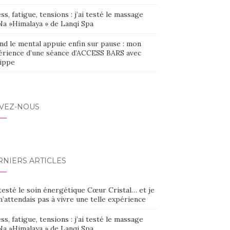
ss, fatigue, tensions : j’ai testé le massage
Na »Himalaya » de Lanqi Spa
nd le mental appuie enfin sur pause : mon
érience d’une séance d’ACCESS BARS avec
lippe
IVEZ-NOUS
RNIERS ARTICLES
 testé le soin énergétique Cœur Cristal… et je
’attendais pas à vivre une telle expérience
ss, fatigue, tensions : j’ai testé le massage
Na »Himalaya » de Lanqi Spa