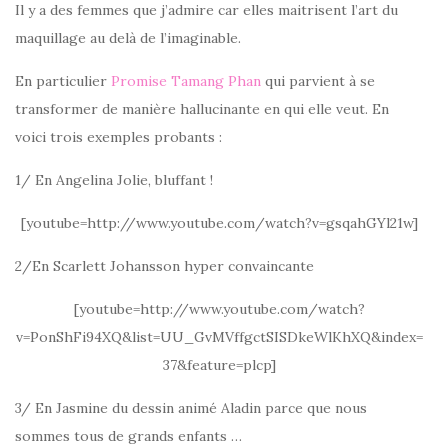
Il y a des femmes que j’admire car elles maitrisent l’art du
maquillage au delà de l’imaginable.
En particulier
Promise Tamang Phan
qui parvient à se
transformer de manière hallucinante en qui elle veut. En
voici trois exemples probants :
1/ En Angelina Jolie, bluffant !
[youtube=http://www.youtube.com/watch?v=gsqahGYl21w]
2/En Scarlett Johansson hyper convaincante
[youtube=http://www.youtube.com/watch?
v=PonShFi94XQ&list=UU_GvMVffgctSISDkeWlKhXQ&index=
37&feature=plcp]
3/ En Jasmine du dessin animé Aladin parce que nous
sommes tous de grands enfants …