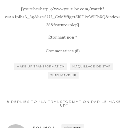
[youtube=http://www.youtube.com/watch?
v=AAJplhs6_3g&list=UU_GvMVffgctSISDkeWlKhXQ&index=
28&feature=plcp]
Étonnant non ?
Commentaires (8)
MAKE UP TRANSFORMATION
MAQUILLAGE DE STAR
TUTO MAKE UP
8 REPLIES TO “LA TRANSFORMATION PAR LE MAKE
UP”
POLINOU