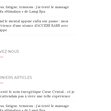
ss, fatigue, tensions : j’ai testé le massage
Na »Himalaya » de Lanqi Spa
nd le mental appuie enfin sur pause : mon
érience d’une séance d’ACCESS BARS avec
lippe
IVEZ-NOUS
RNIERS ARTICLES
 testé le soin énergétique Cœur Cristal… et je
’attendais pas à vivre une telle expérience
ss, fatigue, tensions : j’ai testé le massage
Na »Himalaya » de Lanqi Spa