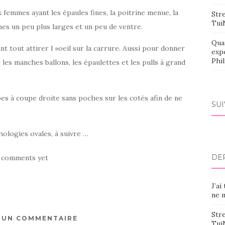
femmes ayant les épaules fines, la poitrine menue, la
Stre
Tui
es un peu plus larges et un peu de ventre.
Qua
ant tout attirer l »oeil sur la carrure. Aussi pour donner
exp
Phi
les manches ballons, les épaulettes et les pulls à grand
pes à coupe droite sans poches sur les cotés afin de ne
SU
ologies ovales, à suivre …
DE
 comments yet
J’ai
ne m
Stre
R UN COMMENTAIRE
Tui