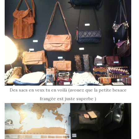
Des sacs en veux tu en voilà (avouez que la petite besace
frangée est juste superbe )