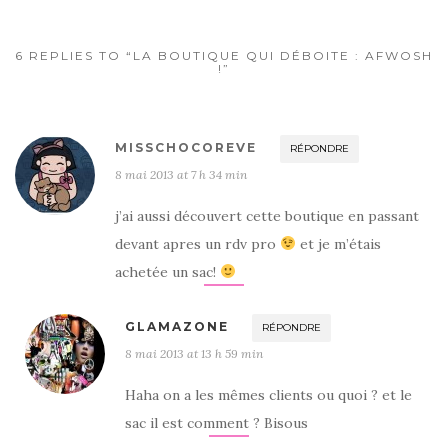
6 REPLIES TO “LA BOUTIQUE QUI DÉBOITE : AFWOSH
!”
MISSCHOCOREVE
RÉPONDRE
8 mai 2013 at 7 h 34 min
j’ai aussi découvert cette boutique en passant
devant apres un rdv pro
et je m’étais
achetée un sac!
GLAMAZONE
RÉPONDRE
8 mai 2013 at 13 h 59 min
Haha on a les mêmes clients ou quoi ? et le
sac il est comment ? Bisous