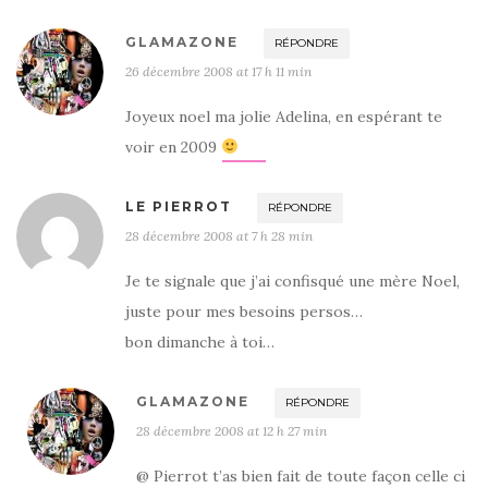
GLAMAZONE
RÉPONDRE
26 décembre 2008 at 17 h 11 min
Joyeux noel ma jolie Adelina, en espérant te
voir en 2009
LE PIERROT
RÉPONDRE
28 décembre 2008 at 7 h 28 min
Je te signale que j’ai confisqué une mère Noel,
juste pour mes besoins persos…
bon dimanche à toi…
GLAMAZONE
RÉPONDRE
28 décembre 2008 at 12 h 27 min
@ Pierrot t’as bien fait de toute façon celle ci