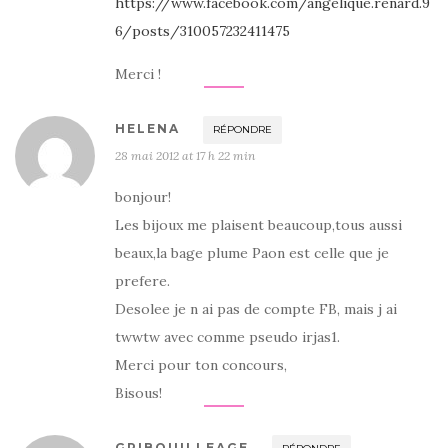
https://www.facebook.com/angelique.renard.9
6/posts/310057232411475
Merci !
HELENA
RÉPONDRE
28 mai 2012 at 17 h 22 min
bonjour!
Les bijoux me plaisent beaucoup,tous aussi
beaux,la bage plume Paon est celle que je
prefere.
Desolee je n ai pas de compte FB, mais j ai
twwtw avec comme pseudo irjas1.
Merci pour ton concours,
Bisous!
GRIBOUILLEAGE