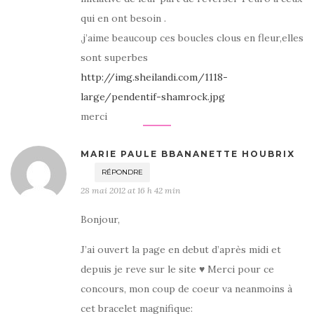
qui en ont besoin .
,j’aime beaucoup ces boucles clous en fleur,elles
sont superbes
http://img.sheilandi.com/1118-
large/pendentif-shamrock.jpg
merci
MARIE PAULE BBANANETTE HOUBRIX
RÉPONDRE
28 mai 2012 at 16 h 42 min
Bonjour,
J’ai ouvert la page en debut d’après midi et
depuis je reve sur le site ♥ Merci pour ce
concours, mon coup de coeur va neanmoins à
cet bracelet magnifique: