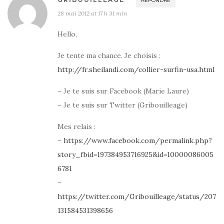
RÉPONDRE
28 mai 2012 at 17 h 31 min
Hello,
Je tente ma chance. Je choisis :
http://fr.sheilandi.com/collier-surfin-usa.html
– Je te suis sur Facebook (Marie Laure)
– Je te suis sur Twitter (Gribouilleage)
Mes relais :
–
https://www.facebook.com/permalink.php?
story_fbid=197384953716925&id=10000086005
6781
–
https://twitter.com/Gribouilleage/status/207
131584531398656