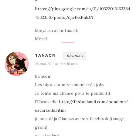
–
https://plus.google.com/u/0/10322013163384
7562356/posts/dja4kxFnbJN
bbeysasa at hotmail.fr
Merci.
TANAGR
RÉPONDRE
28 mai 2012 at 19 h 10 min
Bonsoir,
Les bijoux sont vraiment très jolis.
Je tente ma chance pour le pendentif
l’Escarcelle
http://fr.sheilandi.com/pendentif-
escarcelle.html
je suis déja Glamazone sur facebook (tanagr
grem)
et j’ai relayé