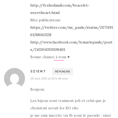
http://fr.sheilandi.com/bracelet-
sweetheart.html
Mes publications:
https://twitter.com/mi_paule/status/2071191
61288163328
http://www.facebook.com/h.mariepaule/post
s/243304359108465
Bonne chance à tous ♥
SZIENT
RÉPONDRE
28 mai 2012 at 16 h 48 min
Bonjour,
Les bijoux sont vraiment joli et celui que je
choisirait serait les BO elio
je me suis inscrite via fb sous le pseudo : sissi