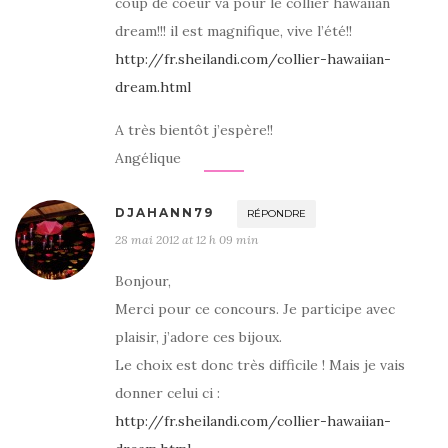
coup de coeur va pour le collier hawaiian
dream!!! il est magnifique, vive l’été!!
http://fr.sheilandi.com/collier-hawaiian-
dream.html
A très bientôt j’espère!!
Angélique
DJAHANN79
RÉPONDRE
28 mai 2012 at 12 h 09 min
Bonjour,
Merci pour ce concours. Je participe avec
plaisir, j’adore ces bijoux.
Le choix est donc très difficile ! Mais je vais
donner celui ci :
http://fr.sheilandi.com/collier-hawaiian-