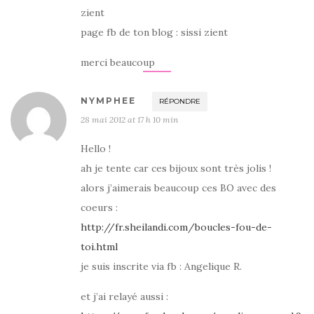
zient
page fb de ton blog : sissi zient
merci beaucoup
NYMPHEE
RÉPONDRE
28 mai 2012 at 17 h 10 min
Hello !
ah je tente car ces bijoux sont très jolis !
alors j’aimerais beaucoup ces BO avec des
coeurs :
http://fr.sheilandi.com/boucles-fou-de-
toi.html
je suis inscrite via fb : Angelique R.
et j’ai relayé aussi :