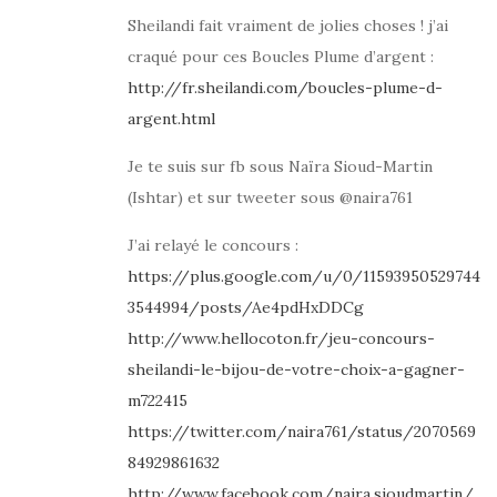
Sheilandi fait vraiment de jolies choses ! j’ai
craqué pour ces Boucles Plume d’argent :
http://fr.sheilandi.com/boucles-plume-d-
argent.html
Je te suis sur fb sous Naïra Sioud-Martin
(Ishtar) et sur tweeter sous @naira761
J’ai relayé le concours :
https://plus.google.com/u/0/11593950529744
3544994/posts/Ae4pdHxDDCg
http://www.hellocoton.fr/jeu-concours-
sheilandi-le-bijou-de-votre-choix-a-gagner-
m722415
https://twitter.com/naira761/status/2070569
84929861632
http://www.facebook.com/naira.sioudmartin/