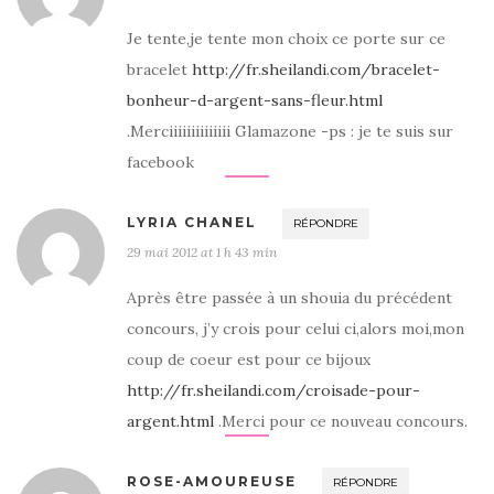
Je tente,je tente mon choix ce porte sur ce
bracelet
http://fr.sheilandi.com/bracelet-
bonheur-d-argent-sans-fleur.html
.Merciiiiiiiiiiiiii Glamazone -ps : je te suis sur
facebook
LYRIA CHANEL
RÉPONDRE
29 mai 2012 at 1 h 43 min
Après être passée à un shouia du précédent
concours, j’y crois pour celui ci,alors moi,mon
coup de coeur est pour ce bijoux
http://fr.sheilandi.com/croisade-pour-
argent.html
.Merci pour ce nouveau concours.
ROSE-AMOUREUSE
RÉPONDRE