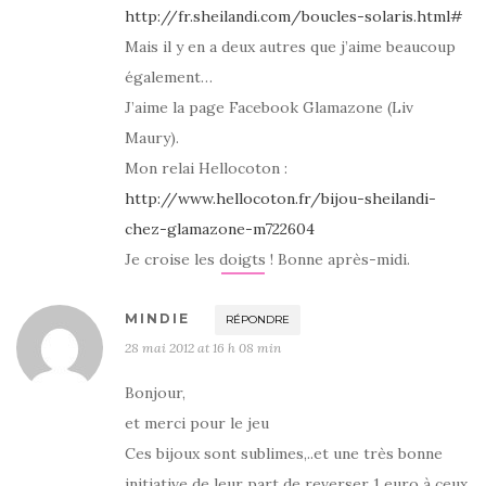
http://fr.sheilandi.com/boucles-solaris.html#
Mais il y en a deux autres que j’aime beaucoup
également…
J’aime la page Facebook Glamazone (Liv
Maury).
Mon relai Hellocoton :
http://www.hellocoton.fr/bijou-sheilandi-
chez-glamazone-m722604
Je croise les doigts ! Bonne après-midi.
MINDIE
RÉPONDRE
28 mai 2012 at 16 h 08 min
Bonjour,
et merci pour le jeu
Ces bijoux sont sublimes,..et une très bonne
initiative de leur part de reverser 1 euro à ceux