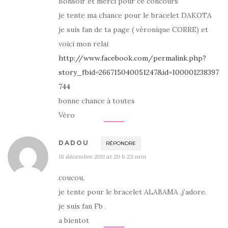
Bonsoir et merci pour ce concours
je tente ma chance pour le bracelet DAKOTA
je suis fan de ta page ( véronique CORRE) et
voici mon relai
http://www.facebook.com/permalink.php?
story_fbid=266715040051247&id=100001238397
744
bonne chance à toutes
Véro
DADOU
RÉPONDRE
18 décembre 2011 at 20 h 23 min
coucou,
je tente pour le bracelet ALABAMA ,j’adore.
je suis fan Fb .
a bientot