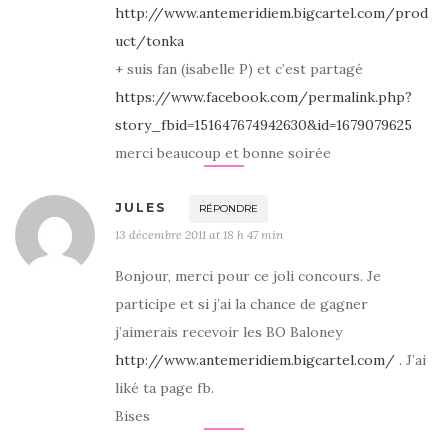
http://www.antemeridiem.bigcartel.com/prod
uct/tonka
+ suis fan (isabelle P) et c’est partagé
https://www.facebook.com/permalink.php?
story_fbid=151647674942630&id=1679079625
merci beaucoup et bonne soirée
JULES
RÉPONDRE
13 décembre 2011 at 18 h 47 min
Bonjour, merci pour ce joli concours. Je
participe et si j’ai la chance de gagner
j’aimerais recevoir les BO Baloney
http://www.antemeridiem.bigcartel.com/
. J’ai
liké ta page fb.
Bises