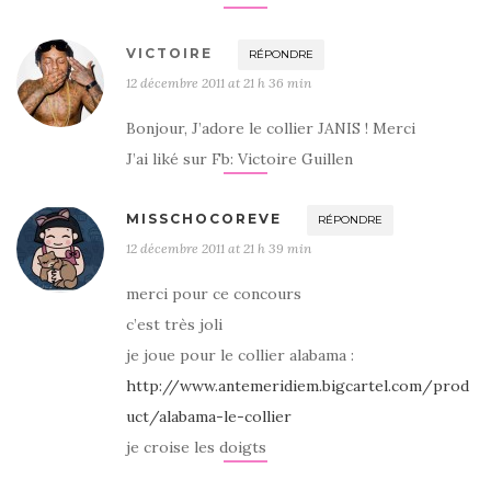
VICTOIRE
RÉPONDRE
12 décembre 2011 at 21 h 36 min
Bonjour, J’adore le collier JANIS ! Merci
J’ai liké sur Fb: Victoire Guillen
MISSCHOCOREVE
RÉPONDRE
12 décembre 2011 at 21 h 39 min
merci pour ce concours
c’est très joli
je joue pour le collier alabama :
http://www.antemeridiem.bigcartel.com/prod
uct/alabama-le-collier
je croise les doigts