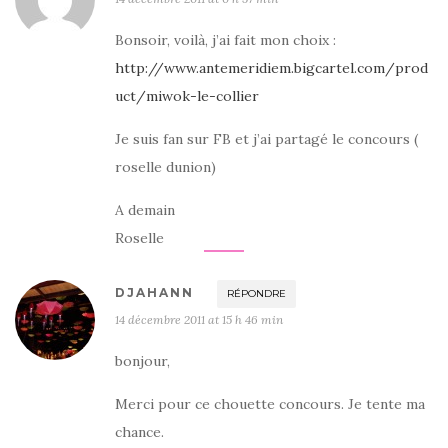
Bonsoir, voilà, j’ai fait mon choix :
http://www.antemeridiem.bigcartel.com/prod
uct/miwok-le-collier
Je suis fan sur FB et j’ai partagé le concours (
roselle dunion)
A demain
Roselle
DJAHANN
RÉPONDRE
14 décembre 2011 at 15 h 46 min
bonjour,
Merci pour ce chouette concours. Je tente ma
chance.