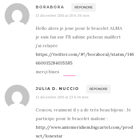
BORABORA
RÉPONDRE
13 décembre 2011 at 20 h 38 min
Hello alors je joue pour le bracelet ALMA
je suis fan sur FB sabine pichoux mailfert
j’ai relayée
https://twitter.com/#!/boraboral/status/146
660015284035585
merçi bises
JULIA D. NUCCIO
RÉPONDRE
13 décembre 2011 at 23 h 01 min
Coucou, vraiment il y a de très beau bijoux : Je
participe pour le bracelet malone :
http://www.antemeridiem.bigcartel.com/prod
uct/lonestar