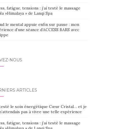
ss, fatigue, tensions : j’ai testé le massage
Na »Himalaya » de Lanqi Spa
nd le mental appuie enfin sur pause : mon
érience d’une séance d’ACCESS BARS avec
lippe
IVEZ-NOUS
RNIERS ARTICLES
 testé le soin énergétique Cœur Cristal… et je
’attendais pas à vivre une telle expérience
ss, fatigue, tensions : j’ai testé le massage
Na »Himalaya » de Lanqi Spa