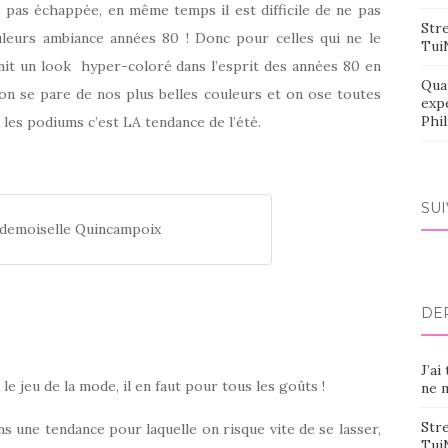
 pas échappée, en même temps il est difficile de ne pas
Stre
uleurs ambiance années 80 ! Donc pour celles qui ne le
Tui
nit un look hyper-coloré dans l’esprit des années 80 en
Qua
on se pare de nos plus belles couleurs et on ose toutes
exp
Phi
 les podiums c’est LA tendance de l’été.
SU
demoiselle Quincampoix
DE
J’ai
le jeu de la mode, il en faut pour tous les goûts !
ne m
Stre
ns une tendance pour laquelle on risque vite de se lasser,
Tui