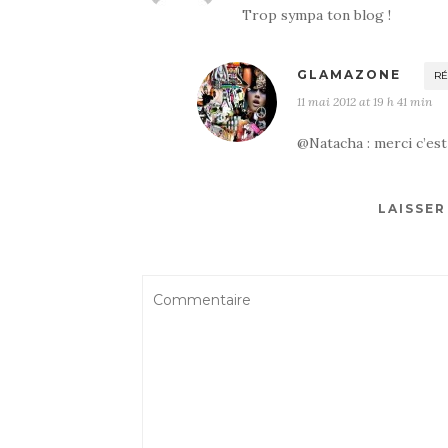
Trop sympa ton blog !
GLAMAZONE
R
11 mai 2012 at 19 h 41 min
@Natacha : merci c’est g
LAISSE