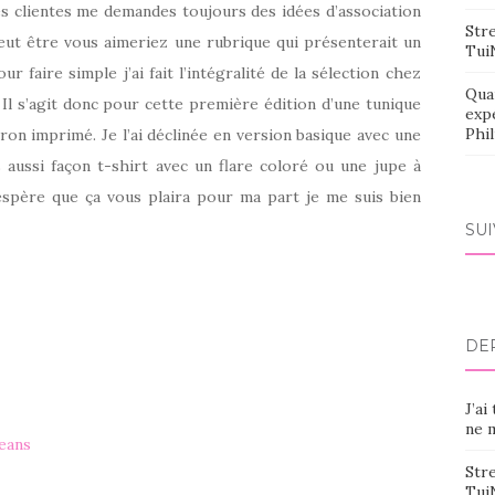
mes clientes me demandes toujours des idées d’association
Stre
 peut être vous aimeriez une rubrique qui présenterait un
Tui
r faire simple j’ai fait l’intégralité de la sélection chez
Qua
Il s’agit donc pour cette première édition d’une tunique
exp
Phi
ron imprimé. Je l’ai déclinée en version basique avec une
 aussi façon t-shirt avec un flare coloré ou une jupe à
’espère que ça vous plaira pour ma part je me suis bien
SU
DE
c
J’ai
ne m
jeans
Stre
Tui