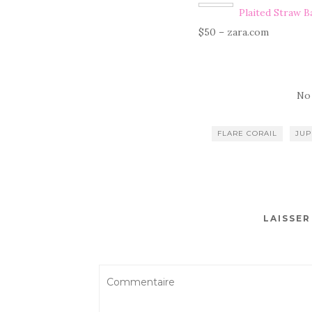
Plaited Straw B
$50 – zara.com
No
FLARE CORAIL
JUP
LAISSE