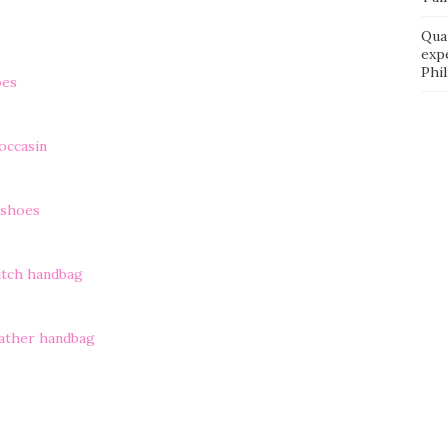
Qua
exp
Phi
oes
occasin
 shoes
utch handbag
eather handbag