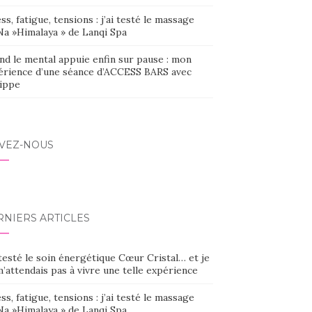
ss, fatigue, tensions : j’ai testé le massage
Na »Himalaya » de Lanqi Spa
nd le mental appuie enfin sur pause : mon
érience d’une séance d’ACCESS BARS avec
lippe
IVEZ-NOUS
RNIERS ARTICLES
 testé le soin énergétique Cœur Cristal… et je
’attendais pas à vivre une telle expérience
ss, fatigue, tensions : j’ai testé le massage
Na »Himalaya » de Lanqi Spa