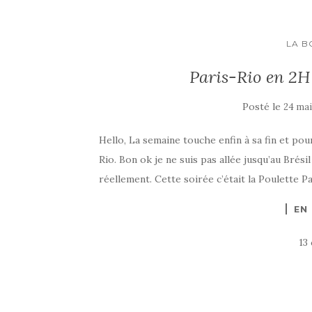
LA B
Paris-Rio en 2H 
Posté le
24 mai
Hello, La semaine touche enfin à sa fin et po
Rio. Bon ok je ne suis pas allée jusqu’au Brési
réellement. Cette soirée c’était la Poulette P
EN
13