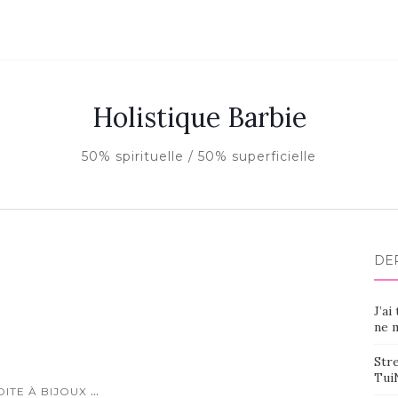
Holistique Barbie
50% spirituelle / 50% superficielle
DE
J’ai
ne m
Stre
Tui
...
OITE À BIJOUX