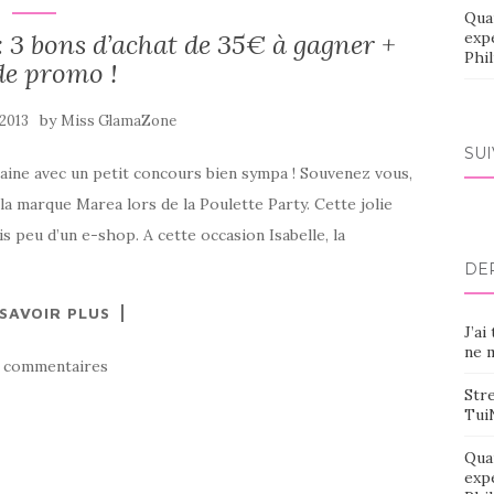
Qua
3 bons d’achat de 35€ à gagner +
exp
Phi
de promo !
by
 2013
Miss GlamaZone
SU
aine avec un petit concours bien sympa ! Souvenez vous,
 la marque Marea lors de la Poulette Party. Cette jolie
 peu d’un e-shop. A cette occasion Isabelle, la
DE
 SAVOIR PLUS
J’ai
ne m
 commentaires
Stre
Tui
Qua
exp